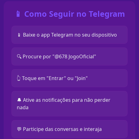
📱 Como Seguir no Telegram
📱 Baixe o app Telegram no seu dispositivo
🔍 Procure por "@678 JogoOficial"
👆 Toque em "Entrar" ou "Join"
🔔 Ative as notificações para não perder
nada
💬 Participe das conversas e interaja