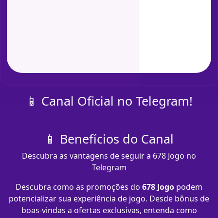
📱 Canal Oficial no Telegram!
📱 Benefícios do Canal
Descubra as vantagens de seguir a 678 Jogo no
Telegram
Descubra como as promoções do
678 Jogo
podem
potencializar sua experiência de jogo. Desde bônus de
boas-vindas a ofertas exclusivas, entenda como