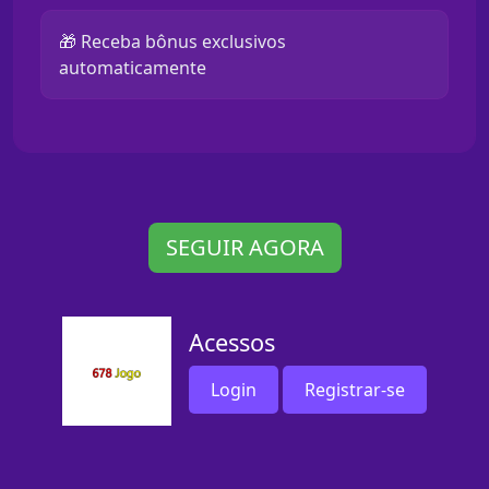
🎁 Receba bônus exclusivos
automaticamente
SEGUIR AGORA
Acessos
Login
Registrar-se