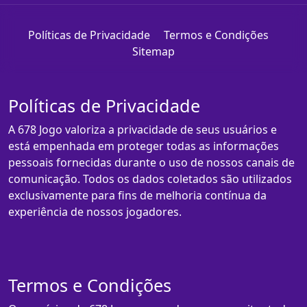
Políticas de Privacidade
Termos e Condições
Sitemap
Políticas de Privacidade
A 678 Jogo valoriza a privacidade de seus usuários e
está empenhada em proteger todas as informações
pessoais fornecidas durante o uso de nossos canais de
comunicação. Todos os dados coletados são utilizados
exclusivamente para fins de melhoria contínua da
experiência de nossos jogadores.
Termos e Condições