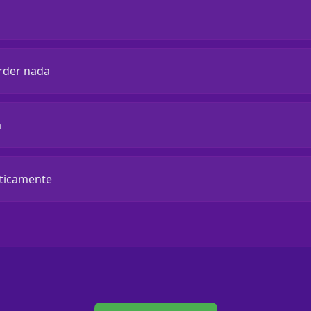
erder nada
a
aticamente