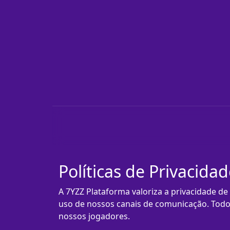
Políticas de Privacida
A 7YZZ Plataforma valoriza a privacidade d
uso de nossos canais de comunicação. Todos
nossos jogadores.