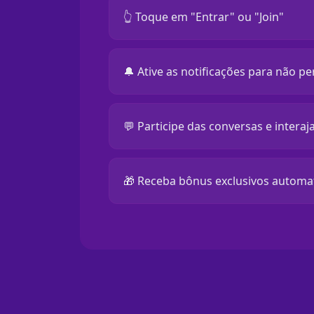
👆 Toque em "Entrar" ou "Join"
🔔 Ative as notificações para não p
💬 Participe das conversas e interaj
🎁 Receba bônus exclusivos autom