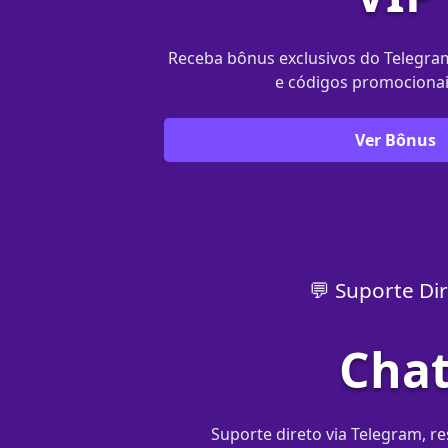
Receba bônus exclusivos do Telegra
e códigos promocionai
Ver Bônus
💬 Suporte Di
Cha
Suporte direto via Telegram, r