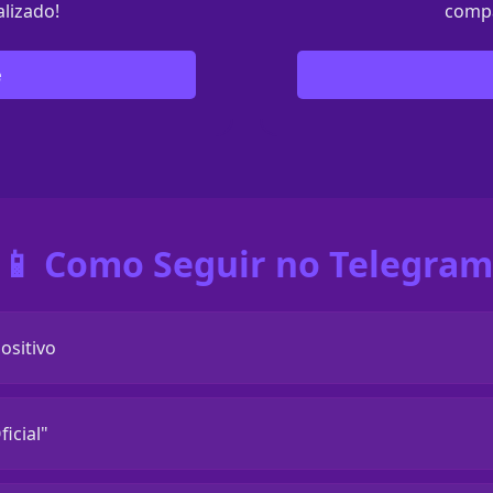
lizado!
compa
e
📱 Como Seguir no Telegram
ositivo
icial"