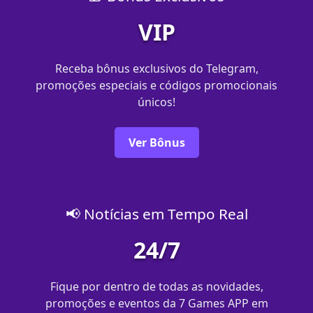
VIP
Receba bônus exclusivos do Telegram,
promoções especiais e códigos promocionais
únicos!
Ver Bônus
📢 Notícias em Tempo Real
24/7
Fique por dentro de todas as novidades,
promoções e eventos da 7 Games APP em