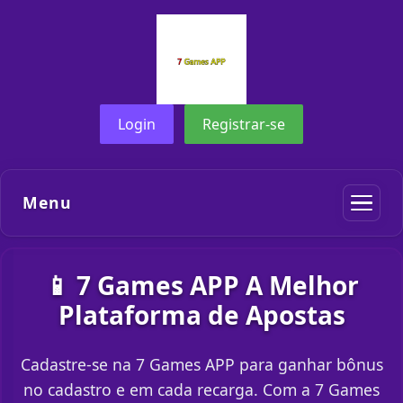
Login
Registrar-se
Menu
📱 7 Games APP A Melhor
Plataforma de Apostas
Cadastre-se na 7 Games APP para ganhar bônus
no cadastro e em cada recarga. Com a 7 Games