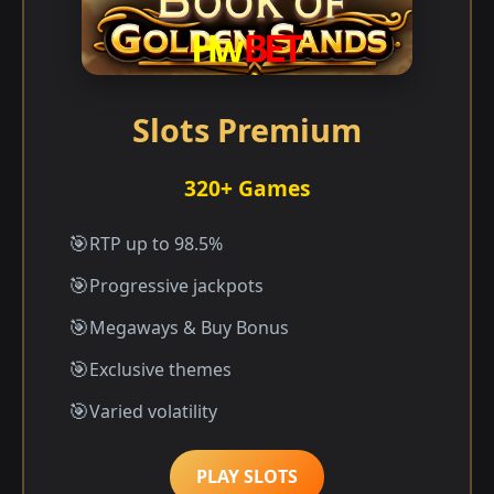
Slots Premium
320+ Games
RTP up to 98.5%
Progressive jackpots
Megaways & Buy Bonus
Exclusive themes
Varied volatility
PLAY SLOTS