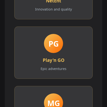
NetEnt
Innovation and quality
PG
Play'n GO
Epic adventures
MG