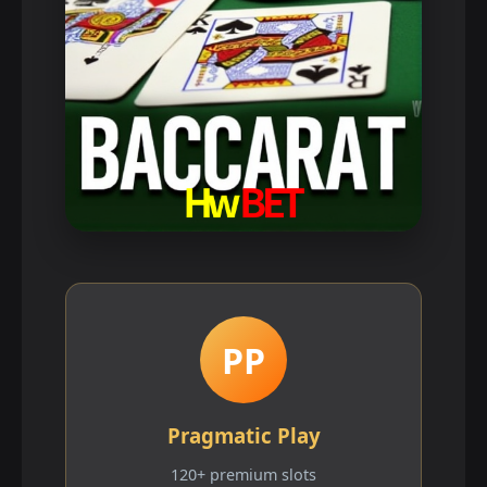
PP
Pragmatic Play
120+ premium slots