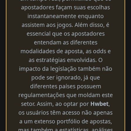
apostadores façam suas escolhas
instantaneamente enquanto
assistem aos jogos. Além disso, é
essencial que os apostadores
entendam as diferentes
modalidades de aposta, as odds e
as estratégias envolvidas. O
impacto da legislação também não
pode ser ignorado, já que
diferentes países possuem
regulamentações que moldam este
setor. Assim, ao optar por
Hwbet
,
os usuários têm acesso não apenas
a um extenso portfólio de apostas,
mas também a estatísticas, análises