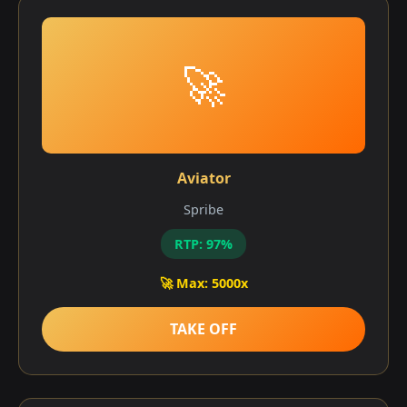
🚀
Aviator
Spribe
RTP: 97%
🚀 Max: 5000x
TAKE OFF