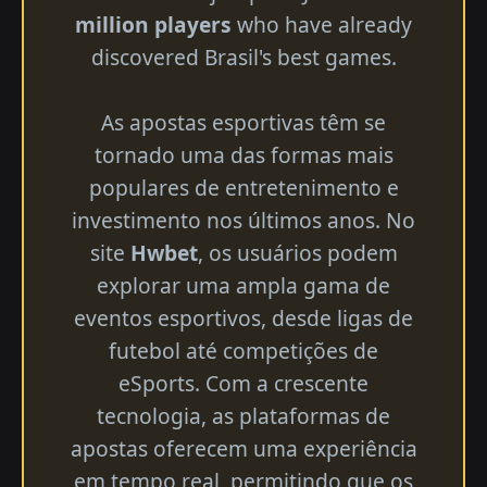
million players
who have already
discovered Brasil's best games.
As apostas esportivas têm se
tornado uma das formas mais
populares de entretenimento e
investimento nos últimos anos. No
site
Hwbet
, os usuários podem
explorar uma ampla gama de
eventos esportivos, desde ligas de
futebol até competições de
eSports. Com a crescente
tecnologia, as plataformas de
apostas oferecem uma experiência
em tempo real, permitindo que os