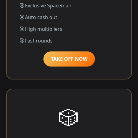
Exclusive Spaceman
Auto cash out
High multipliers
Fast rounds
TAKE OFF NOW
🎲