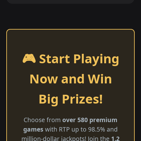
🎮 Start Playing
Now and Win
Big Prizes!
Choose from
over 580 premium
games
with RTP up to 98.5% and
million-dollar jackpots! Join the
1.2