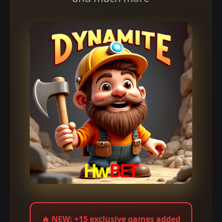
🔥
NEW:
+15 exclusive games added