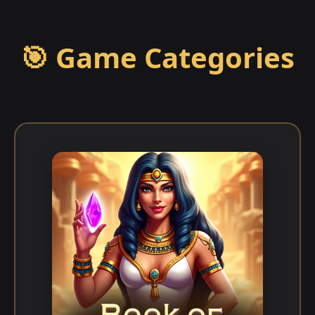
🎯 Game Categories